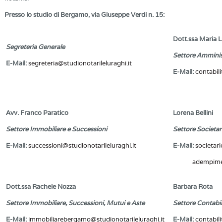
Presso lo studio di Bergamo, via Giuseppe Verdi n. 15:
Dott.ssa Maria L
Segreteria Generale
Settore Amminis
E-Mail:
segreteria@studionotarileluraghi.it
E-Mail:
contabili
Avv. Franco Paratico
Lorena Bellini
Settore Immobiliare e Successioni
Settore Societa
E-Mail:
successioni@studionotarileluraghi.it
E-Mail:
societari
adempimen
Dott.ssa Rachele Nozza
Barbara Rota
Settore Immobiliare, Successioni, Mutui e Aste
Settore Contabil
E-Mail:
immobiliarebergamo@studionotarileluraghi.it
E-Mail:
contabili