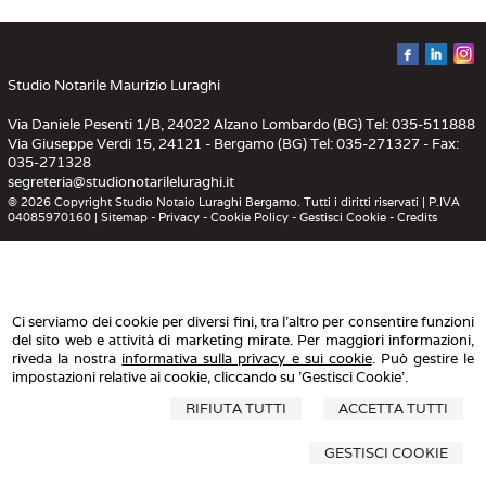
Studio Notarile Maurizio Luraghi
Via Daniele Pesenti 1/B, 24022 Alzano Lombardo (BG) Tel: 035-511888
Via Giuseppe Verdi 15, 24121 - Bergamo (BG) Tel: 035-271327 - Fax:
035-271328
segreteria@studionotarileluraghi.it
© 2026 Copyright Studio Notaio Luraghi Bergamo. Tutti i diritti riservati | P.IVA
04085970160 |
Sitemap
-
Privacy
-
Cookie Policy
-
Gestisci Cookie
-
Credits
Ci serviamo dei cookie per diversi fini, tra l'altro per consentire funzioni
del sito web e attività di marketing mirate. Per maggiori informazioni,
riveda la nostra
informativa sulla privacy e sui cookie
. Può gestire le
impostazioni relative ai cookie, cliccando su 'Gestisci Cookie'.
RIFIUTA TUTTI
ACCETTA TUTTI
GESTISCI COOKIE